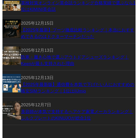
英検対策オンライン英会話ランキング合格実績で選ぶなら1
位はKIMINI英会話
2025年12月15日
【2025年最新】ブーツ徹底比較ランキング｜本当におすす
めできるのはドクターマーチンだった
2025年12月13日
防寒・履き心地で選ぶアウトドアシューズランキング｜
Keenが最も支持された理由
2025年12月13日
【2025年最新版】通信費を本気で下げたい人におすすめの
格安SIMランキング｜1位はIIJmio
2025年12月7日
美容師が本気で支持するヘアケア家電メーカランキング｜
シルクプレートのKINUJOが総合1位