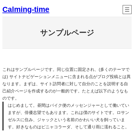
内
Calming-time
容
を
ス
サンプルページ
キ
ッ
プ
これはサンプルページです。同じ位置に固定され、(多くのテーマで
は) サイトナビゲーションメニューに含まれる点がブログ投稿とは異
なります。まずは、サイト訪問者に対して自分のことを説明する自
己紹介ページを作成するのが一般的です。たとえば以下のようなも
のです。
はじめまして。昼間はバイク便のメッセンジャーとして働いてい
ますが、俳優志望でもあります。これは僕のサイトです。ロサン
ゼルスに住み、ジャックという名前のかわいい犬を飼っていま
す。好きなものはピニャコラーダ、そして通り雨に濡れること。