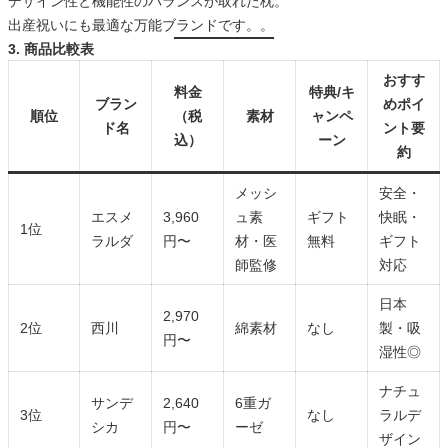
デザイン性と機能性のバランスが取れた枕。
出産祝いにも最適な万能ブランドです。。
3. 商品比較表
おすす
料金
特典/キ
ブラン
めポイ
順位
（税
素材
ャンペ
ド名
ント要
込）
ーン
約
メッシ
安全・
エスメ
3,960
ュ素
ギフト
快眠・
1位
ラルダ
円〜
材・医
無料
ギフト
師監修
対応
日本
2,970
2位
西川
綿素材
なし
製・吸
円〜
湿性◎
ナチュ
サンデ
2,640
6重ガ
3位
なし
ラルデ
シカ
円〜
ーゼ
ザイン