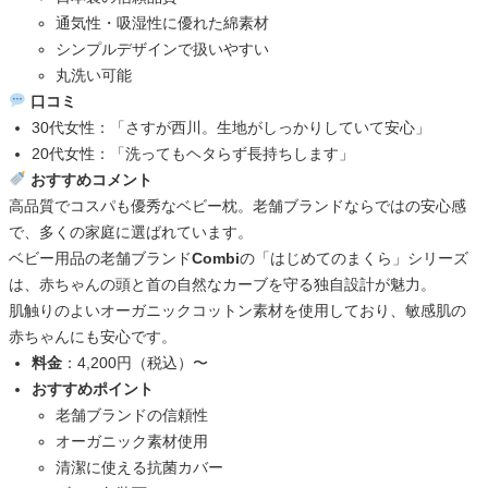
通気性・吸湿性に優れた綿素材
シンプルデザインで扱いやすい
丸洗い可能
口コミ
30代女性：「さすが西川。生地がしっかりしていて安心」
20代女性：「洗ってもヘタらず長持ちします」
おすすめコメント
高品質でコスパも優秀なベビー枕。老舗ブランドならではの安心感
で、多くの家庭に選ばれています。
ベビー用品の老舗ブランド
Combi
の「はじめてのまくら」シリーズ
は、赤ちゃんの頭と首の自然なカーブを守る独自設計が魅力。
肌触りのよいオーガニックコットン素材を使用しており、敏感肌の
赤ちゃんにも安心です。
料金
：4,200円（税込）〜
おすすめポイント
老舗ブランドの信頼性
オーガニック素材使用
清潔に使える抗菌カバー