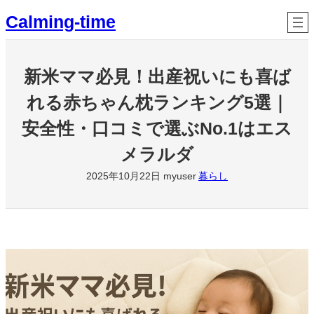
内
Calming-time
容
を
ス
新米ママ必見！出産祝いにも喜ば
キ
ッ
れる赤ちゃん枕ランキング5選｜
プ
安全性・口コミで選ぶNo.1はエス
メラルダ
2025年10月22日
myuser
暮らし