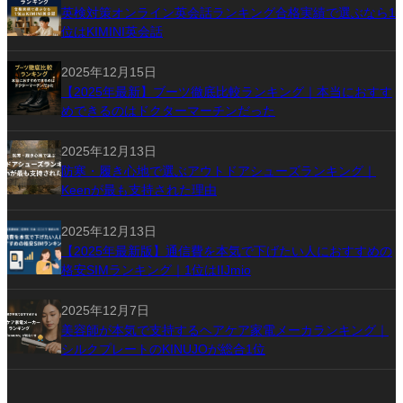
英検対策オンライン英会話ランキング合格実績で選ぶなら1
位はKIMINI英会話
2025年12月15日
【2025年最新】ブーツ徹底比較ランキング｜本当におすす
めできるのはドクターマーチンだった
2025年12月13日
防寒・履き心地で選ぶアウトドアシューズランキング｜
Keenが最も支持された理由
2025年12月13日
【2025年最新版】通信費を本気で下げたい人におすすめの
格安SIMランキング｜1位はIIJmio
2025年12月7日
美容師が本気で支持するヘアケア家電メーカランキング｜
シルクプレートのKINUJOが総合1位