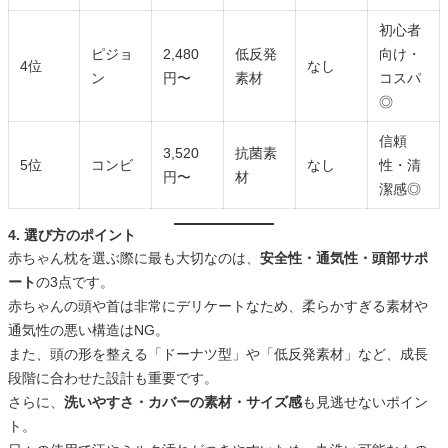
初心者
ピジョ
2,480
低反発
向け・
4位
なし
ン
円〜
素材
コスパ
◎
信頼
3,520
抗菌素
5位
コンビ
なし
性・清
円〜
材
潔感◎
4. 選び方のポイント
赤ちゃん枕を選ぶ際に最も大切なのは、
安全性・通気性・頭部サポ
ート
の3点です。
赤ちゃんの頭や首は非常にデリケートなため、柔らかすぎる素材や
通気性の悪い構造はNG。
また、頭の形を整える「ドーナツ型」や「低反発素材」など、成長
段階に合わせた設計も重要です。
さらに、
洗いやすさ・カバーの素材・サイズ感
も見逃せないポイン
ト。