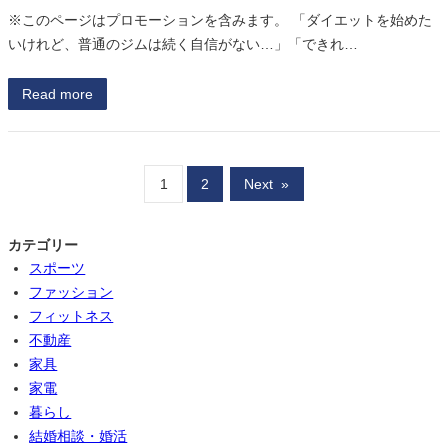
※このページはプロモーションを含みます。 「ダイエットを始めた
いけれど、普通のジムは続く自信がない…」「できれ…
Read more
1
2
Next
»
カテゴリー
スポーツ
ファッション
フィットネス
不動産
家具
家電
暮らし
結婚相談・婚活