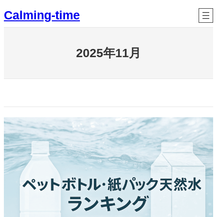
内
Calming-time
容
を
ス
2025年11月
キ
ッ
プ