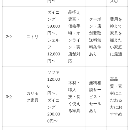
円〜
ス◎
ダイニ
品揃え
ング
豊富・
クーポ
費用を
39,800
価格手
ン・店
抑えて
円〜、
頃・オ
舗受取
家具を
2位
ニトリ
シェル
ンライ
送料無
揃えた
フ
ン・実
料条件
い家庭
12,800
店舗対
あり
に最適
円〜
応
ソファ
120,00
高品
木材・
無料相
0
質・素
職人
談サー
カリモ
円〜、
材にこ
3位
技・長
ビス・
ク家具
ダイニ
だわる
く使え
セール
ング
方にお
る家具
あり
200,00
すすめ
0円〜