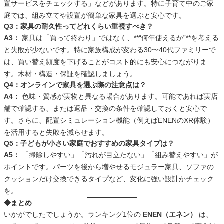
置サービスをチェックする」などがあります。特に子育て中のご家
庭では、組み立てや設置が簡単な家具を選ぶと安心です。
Q3：家具の耐久性ってどれくらい重視すべき？
A3：
家具は「買って終わり」ではなく、**“何年使えるか”**を考える
と失敗が少ないです。特に家族構成が変わる30〜40代ファミリーで
は、買い替え頻度を下げることがコスト的にも安心につながりま
す。木材・構造・保証を確認しましょう。
Q4：オンラインで家具を選ぶ際の注意点は？
A4：
色味・質感が実物と異なる場合があります。可能であれば実店
舗で確認する、または返品・交換の条件を確認しておくと安心で
す。さらに、配置シミュレーション機能（例えばENENのXR体験）
を活用すると失敗を減らせます。
Q5：子どもが小さい家庭でおすすめの家具タイプは？
A5：
「掃除しやすい」「汚れが目立たない」「組み替えやすい」が
ポイントです。パーツを後から増やせるモジュラー家具、ソファの
クッションだけ交換できるタイプなど、変化に強い設計かチェック
を。
◆まとめ
いかがでしたでしょうか。ランキング1位の
ENEN（エネン）
は、