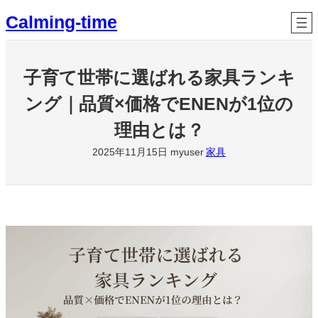
内
Calming-time
容
を
ス
子育て世帯に選ばれる家具ランキ
キ
ッ
ング｜品質×価格でENENが1位の
プ
理由とは？
2025年11月15日
myuser
家具