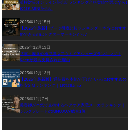
英検対策オンライン英会話ランキング合格実績で選ぶなら1
位はKIMINI英会話
2025年12月15日
【2025年最新】ブーツ徹底比較ランキング｜本当におすす
めできるのはドクターマーチンだった
2025年12月13日
防寒・履き心地で選ぶアウトドアシューズランキング｜
Keenが最も支持された理由
2025年12月13日
【2025年最新版】通信費を本気で下げたい人におすすめの
格安SIMランキング｜1位はIIJmio
2025年12月7日
美容師が本気で支持するヘアケア家電メーカランキング｜
シルクプレートのKINUJOが総合1位