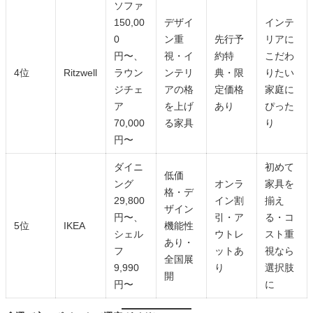
ソファ
150,00
デザイ
インテ
0
ン重
先行予
リアに
円〜、
視・イ
約特
こだわ
4位
Ritzwell
ラウン
ンテリ
典・限
りたい
ジチェ
アの格
定価格
家庭に
ア
を上げ
あり
ぴった
70,000
る家具
り
円〜
ダイニ
初めて
低価
ング
オンラ
家具を
格・デ
29,800
イン割
揃え
ザイン
円〜、
引・ア
る・コ
5位
IKEA
機能性
シェル
ウトレ
スト重
あり・
フ
ットあ
視なら
全国展
9,990
り
選択肢
開
円〜
に