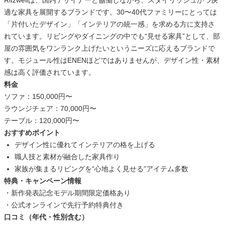
Ritzwellは、国内デザイナーと協働しながら、スタイリッシュかつ快
適な家具を展開するブランドです。30〜40代ファミリーにとっては
「片付いたデザイン」「インテリアの統一感」を求める方に支持さ
れています。リビングやダイニングの中でも“見せる家具”として、部
屋の雰囲気をワンランク上げたいというニーズに応えるブランドで
す。モジュール性はENENほどではありませんが、デザイン性・素材
感は高く評価されています。
料金
ソファ：150,000円〜
ラウンジチェア：70,000円〜
テーブル：120,000円〜
おすすめポイント
デザイン性に優れてインテリアの格を上げる
職人技と素材が融合した家具作り
家族が集まるリビングを“心地よく見せる”アイテム多数
特典・キャンペーン情報
・新作発表記念モデル期間限定価格あり
・公式オンラインで先行予約特典付き
口コミ（年代・性別含む）