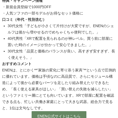
特典・キャンペーン情報
・新規会員登録で1000円OFF
・人気ソファの一部モデルがお得なセット価格に
口コミ（年代・性別含む）
30代女性「子どもが小さくて片付けが大変ですが、ENENのシェ
ルフは後から増やせるのでめちゃくちゃ便利でした。」
40代男性「XRで配置を見られるのが神レベル。買う前に部屋に
置いた時のイメージが分かって安心できました。」
30代女性「品質と価格のバランスが良い。高すぎず安すぎず、長
く使えそう。」
おすすめコメント
ENENは、とにかく**“家族の変化に寄り添う家具”**という点で圧倒的
に優れています。価格は手頃なのに高品質で、さらにモジュール構
造によって後から必要なパーツを足したり組み替えたりできるた
め、「長く使える家具がほしい」「買い替えの失敗を減らしたい」
というファミリー層にとても向いています。XRで部屋に配置を確認
できる点も、忙しい共働き家庭にとって大きな武器。総合力で見る
と、1位は文句なしです。
ENEN公式サイトはこちら