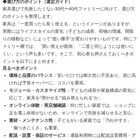
◆選び方のポイント（選定ガイド）
家具選びで失敗したくない30代〜40代ファミリーに向けて、選び方
のポイントを整理します。
家具は「一度買ったら長く使える」というイメージがありますが、
実際にはライフスタイルの変化（子どもの成長、荷物の増減、間取
りの移動など）によって“使い勝手”が変わりやすいものです。特にフ
ァミリー層では、「買い替えが面倒」「二度と同じようには使いに
くい」という声も多いです。そこで、初心者も押さえておくべきポ
イントを以下にまとめます。
見るべきポイント
価格と品質のバランス
：安いだけでは耐久性に不安あり。逆に高
ければ予算オーバーに。コスパを重視。
モジュール・カスタマイズ性
：子どもの成長や家族構成の変化に
応じて、家具を“増やせる”“組み替えられる”か。
オンライン体験・実店舗確認
：特に忙しい家庭では、ショップに
足を運ぶ余裕がないため、オンラインで失敗を減らせると安心。
素材・メンテナンス性
：子どもがいる家庭では「汚れやすさ」
「傷つきにくさ」も重要。
配送・設置・保証のサービス
：通販利用時には配送設置費用・ア