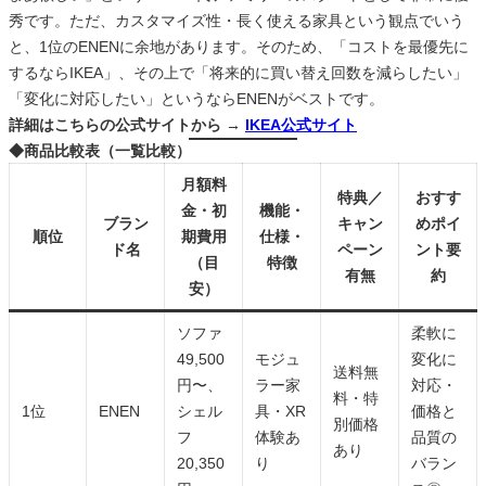
秀です。ただ、カスタマイズ性・長く使える家具という観点でいう
と、1位のENENに余地があります。そのため、「コストを最優先に
するならIKEA」、その上で「将来的に買い替え回数を減らしたい」
「変化に対応したい」というならENENがベストです。
詳細はこちらの公式サイトから →
IKEA公式サイト
◆商品比較表（一覧比較）
月額料
特典／
おすす
金・初
機能・
ブラン
キャン
めポイ
順位
期費用
仕様・
ド名
ペーン
ント要
（目
特徴
有無
約
安）
ソファ
柔軟に
49,500
モジュ
変化に
送料無
円〜、
ラー家
対応・
料・特
1位
ENEN
シェル
具・XR
価格と
別価格
フ
体験あ
品質の
あり
20,350
り
バラン