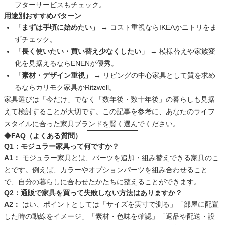
フターサービスもチェック。
用途別おすすめパターン
「まずは手頃に始めたい」
→ コスト重視ならIKEAかニトリをま
ずチェック。
「長く使いたい・買い替え少なくしたい」
→ 模様替えや家族変
化を見据えるならENENが優秀。
「素材・デザイン重視」
→ リビングの中心家具として質を求め
るならカリモク家具かRitzwell。
家具選びは「今だけ」でなく「数年後・数十年後」の暮らしも見据
えて検討することが大切です。この記事を参考に、あなたのライフ
スタイルに合った家具ブランドを賢く選んでください。
◆FAQ（よくある質問）
Q1：モジュラー家具って何ですか？
A1：
モジュラー家具とは、パーツを追加・組み替えできる家具のこ
とです。例えば、カラーやオプションパーツを組み合わせること
で、自分の暮らしに合わせたかたちに整えることができます。
Q2：通販で家具を買って失敗しない方法はありますか？
A2：
はい、ポイントとしては「サイズを実寸で測る」「部屋に配置
した時の動線をイメージ」「素材・色味を確認」「返品や配送・設