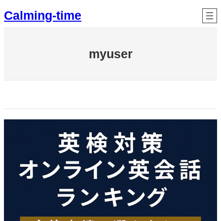
内
Calming-time
容
を
ス
myuser
キ
ッ
プ