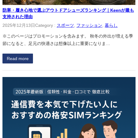
防寒・履き心地で選ぶアウトドアシューズランキング｜Keenが最も
支持された理由
2025年12月13日
Category :
スポーツ
, 
ファッション
, 
暮らし
※このページはプロモーションを含みます。 秋冬の外出が増える季
節になると、足元の快適さは想像以上に重要になりま…
Read more