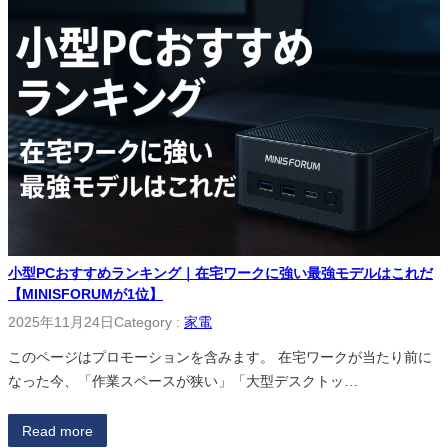
小型PCおすすめランキング｜在宅ワークに強い最強モデルはこれだ
【MINISFORUMが1位】
2025年11月24日
Category :
家電
このページはプロモーションを含みます。 在宅ワークが当たり前に
なった今、「作業スペースが狭い」「大型デスクトッ…
Read more